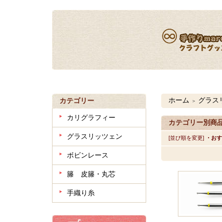
ホーム
グラス
カテゴリー
＞
カリグラフィー
カテゴリー別商
グラスリッツェン
[並び順を変更]
・おす
ボビンレース
籐 皮籐・丸芯
手織り糸