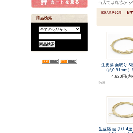
当店では丸芯から
[並び順を変更]
・おす
商品検索
生皮籐 面取
（約0.91mm）
4,620円(内
挽籐
生皮籐 面取り 