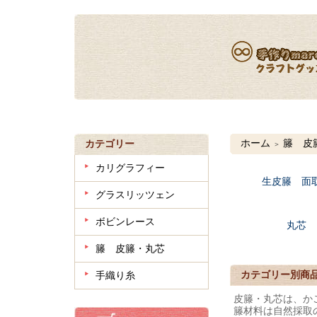
ホーム
籐 皮
カテゴリー
＞
カリグラフィー
生皮籐 面
グラスリッツェン
ボビンレース
丸芯
籐 皮籐・丸芯
カテゴリー別商
手織り糸
皮籐・丸芯は、か
籐材料は自然採取