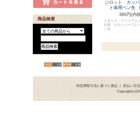
ジロット カッパ
ト体用ペン先 ［
385円(内税
商品検索
イギリス・ウイリアム
社製 のカッパープレ
ン先
特定商取引法に基づく表記
｜
支払い方法
Copyright(c)