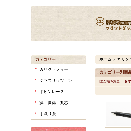
ホーム
カリグ
カテゴリー
＞
カリグラフィー
カテゴリー別商
グラスリッツェン
[並び順を変更]
・おす
ボビンレース
籐 皮籐・丸芯
手織り糸