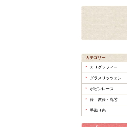
カテゴリー
カリグラフィー
グラスリッツェン
ボビンレース
籐 皮籐・丸芯
手織り糸