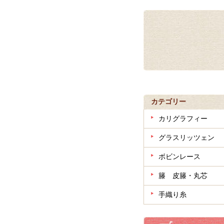
カテゴリー
カリグラフィー
グラスリッツェン
ボビンレース
籐 皮籐・丸芯
手織り糸